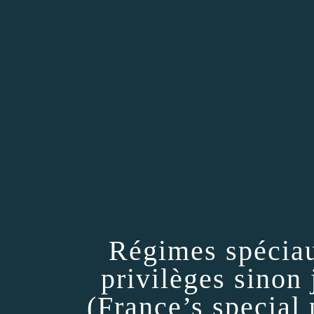
Régimes spéciau
privilèges sinon 
(France’s special 