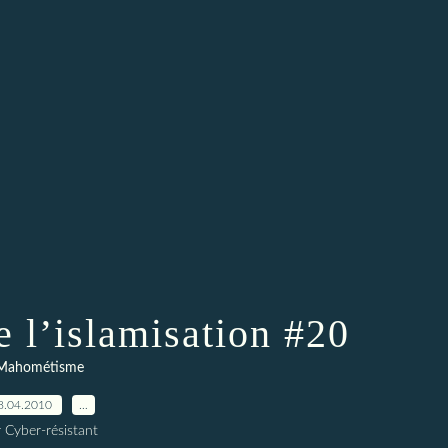
e l’islamisation #20
Mahométisme
8.04.2010
…
 Cyber-résistant