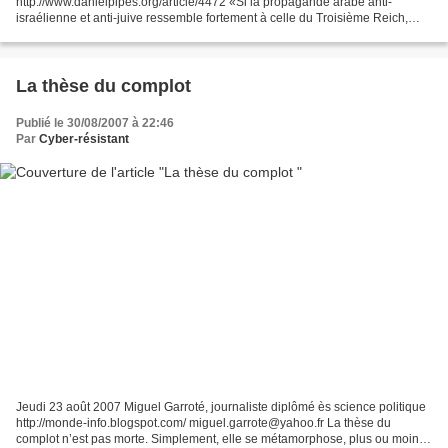
http://www.danielpipes.org/article/4472 «Si la propagande arabe anti-
israélienne et anti-juive ressemble fortement à celle du Troisième Reich,
c’est pour une bonne raison», écrit Joel Fishman, du Jerusalem...
La thèse du complot
Publié le 30/08/2007 à 22:46
Par
Cyber-résistant
Jeudi 23 août 2007 Miguel Garroté, journaliste diplômé ès science politique
http://monde-info.blogspot.com/ miguel.garrote@yahoo.fr La thèse du
complot n’est pas morte. Simplement, elle se métamorphose, plus ou moins,