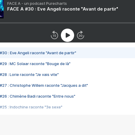
FACE A - un podcast Purecharts
FACE A #30 : Eve Angeli raconte "Avant de partir"
#30 : Eve Angeli raconte "Avant de partir"
#29 : MC Solaar raconte "Bouge de là"
28 : Lorie raconte "Je vais vite"
#27 : Christophe Willem raconte "Jacques a dit"
#26 : Chimène Badi raconte "Entre nous"
#25 : Indochine raconte "3e sexe"
#24 : Zaho raconte "C'est chelou"
#23 : Patrick Bruel raconte "Au café des délices"