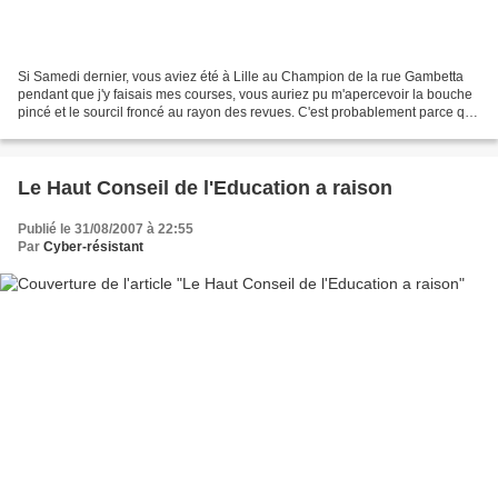
Si Samedi dernier, vous aviez été à Lille au Champion de la rue Gambetta
pendant que j'y faisais mes courses, vous auriez pu m'apercevoir la bouche
pincé et le sourcil froncé au rayon des revues. C'est probablement parce que
j'étais en train de parcourir...
Le Haut Conseil de l'Education a raison
Publié le 31/08/2007 à 22:55
Par
Cyber-résistant