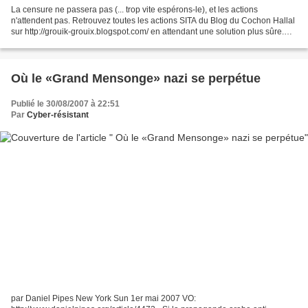
La censure ne passera pas (... trop vite espérons-le), et les actions
n'attendent pas. Retrouvez toutes les actions SITA du Blog du Cochon Hallal
sur http://grouik-grouix.blogspot.com/ en attendant une solution plus sûre.
Nouvelle caricature de Mahomet...
Où le «Grand Mensonge» nazi se perpétue
Publié le 30/08/2007 à 22:51
Par
Cyber-résistant
par Daniel Pipes New York Sun 1er mai 2007 VO: