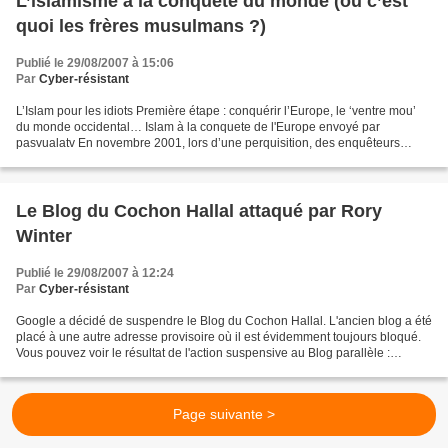
L’islamisme à la conquête du monde (ou c’est
quoi les frères musulmans ?)
Publié le 29/08/2007 à 15:06
Par
Cyber-résistant
L’Islam pour les idiots Première étape : conquérir l’Europe, le ‘ventre mou’
du monde occidental… Islam à la conquete de l'Europe envoyé par
pasvualatv En novembre 2001, lors d’une perquisition, des enquêteurs
suisses découvrent le "Projet", une ambitieuse...
Le Blog du Cochon Hallal attaqué par Rory
Winter
Publié le 29/08/2007 à 12:24
Par
Cyber-résistant
Google a décidé de suspendre le Blog du Cochon Hallal. L'ancien blog a été
placé à une autre adresse provisoire où il est évidemment toujours bloqué.
Vous pouvez voir le résultat de l'action suspensive au Blog parallèle :
http://grouiik-grouiik.blogspot.com...
Page suivante >