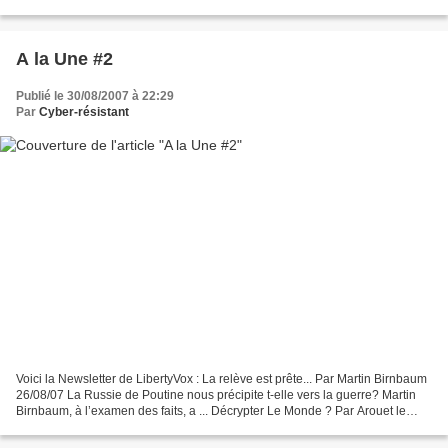
au fil des âges. Son fond de commerce,...
A la Une #2
Publié le 30/08/2007 à 22:29
Par
Cyber-résistant
Voici la Newsletter de LibertyVox : La relève est prête... Par Martin Birnbaum
26/08/07 La Russie de Poutine nous précipite t-elle vers la guerre? Martin
Birnbaum, à l’examen des faits, a ... Décrypter Le Monde ? Par Arouet le
Jeune 27/08/07 Arouet le...