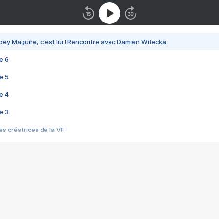
bey Maguire, c'est lui ! Rencontre avec Damien Witecka
e 6
e 5
e 4
e 3
s créatrices de la VF !
e 2
e 1
e Mektoub My Love arrive enfin ! Rencontre avec Shaïn Boumedine et Sal
i : après Toni en famille
elle réalise le bouleversant Dites lui que je l'aime