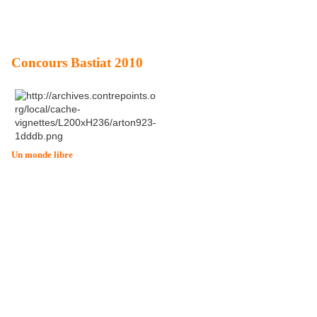
(2) Frédéric Bastiat,
Pamphlets
(Éditions Les Belles Lettres,
Bibliothèque classique de la liberté, 2009), p. 395.
(3) Voir article cité.
Concours Bastiat 2010
est heureux de lancer un "Concours Bastiat" pour
Un mo
n
de libre
célébrer l’économiste français du 19° siècle (1801-1850), grâce à
la fondation Atlas. Le thème est : La pensée de Frédéric Bastiat
peut-elle nous guider dans la crise que traverse le monde
aujourd’hui ? Les candidats, âgés de moins de 30 ans, devront
écrire un essai de 2000 mots (+/ 10%) en français pour répondre à
cette interrogation. La date limite d’envoi des essais (par email :
contact@unmondelibre.org) est le 31 mai 2010. Les prix sont de
300 euros (1er prix), 250 euros (deuxième prix), 200 euros
(troisième prix), 150 euros (quatrième prix), 100 euros (cinquième
prix).