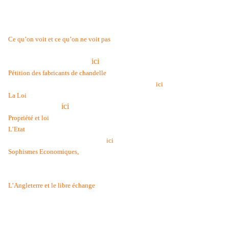
faux humanismes. Nous espérons que nos lecteurs en tireront le
plus grand profit.
Vous pouvez consulter :
, une série d’essais où l’auteur
Ce qu’on vo
i
t et ce qu’on ne voit pas
s’attache à analyser "ce qu’on ne voit pas" dans les protections
diverses. (version HTML
ici
)
, un pamphlet sur la logique
Pétition des
fabricants de chandelle
profonde du protectionnisme (version HTML
)
i
ci
, un essai lumineux sur la nature du droit et de la justice
La
Loi
(version HTML
ici
)
, un autre très bel essai sur le droit.
Propriété
et loi
, un essai qui anticipe d’un siècle les analyses de l’école du
L’E
t
at
public choice (version HTML
)
ic
i
une série de pamphlets remettant en cause
Sophisme
s
Economiques
,
de nombreuses idées reçues et autres demi-vérités populaires (ou
populistes !).
, une analyse de la mise en place des
L’Angleterre e
t le libre échange
politiques de libre échange qui pourrait inspirer beaucoup de
décideurs aujourd’hui.
(Ces textes ont été originellement digitalisés et mis à disposition