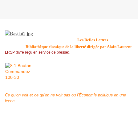
À propos de
Pamphlets
de Frédéric Bastiat
paru aux éditions
, 2009,
Les Belles Lettres
collection
.
Bibliothèque classique de la liberté dirigée par Alain Laurent
LRSP (livre reçu en service de presse).
Ce qu’on voit et ce qu’on ne voit pas ou l’Économie politique en une
leçon
(
1
8
50).
O
n sait depuis Luc et Matthieu que nul n’est prophète en son
pays. Méconnu en France, l’économiste libéral Frédéric Bastiat
(1801-1850) fut assez prophétique pour inspirer des penseurs
aussi illustres que Friedrich Hayek ou Milton Friedman. Ronald